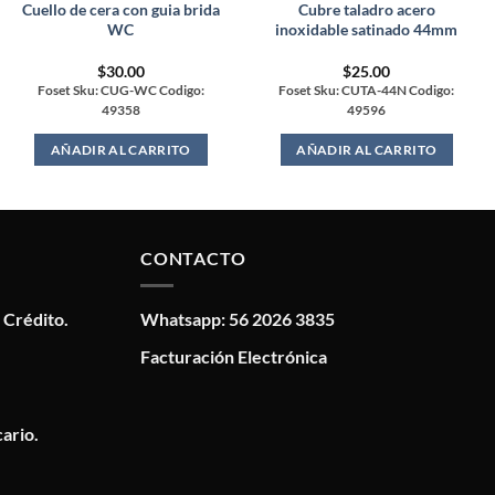
Cuello de cera con guia brida
Cubre taladro acero
WC
inoxidable satinado 44mm
$
30.00
$
25.00
Foset Sku: CUG-WC Codigo:
Foset Sku: CUTA-44N Codigo:
49358
49596
AÑADIR AL CARRITO
AÑADIR AL CARRITO
CONTACTO
 Crédito.
Whatsapp: 56 2026 3835
Facturación Electrónica
ario.