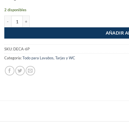
2 disponibles
Guia Destapacaños de 1.8m Pretul cantidad
AÑADIR A
SKU:
DECA-6P
Categoría:
Todo para Lavabos, Tarjas y WC