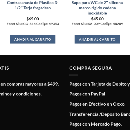
Contracanasta de Plastico 3-
Sapo para WC de 2″ silicona
1/2″ Tarja fregadero
marco rigido cadena
inoxidable
$
65.00
$
45.00
Foset Sku: CO-814 Codigo: 49353
Foset Sku: SA-009 Codigo: 48289
AÑADIR AL CARRITO
AÑADIR AL CARRITO
ATIS
COMPRA SEGURA
s en compras mayores a $499.
Pagos con Tarjeta de Debito y
minos y condiciones.
Pagos con PayPal
Pagos en Efectivo en Oxxo.
Transferencia /Deposito Banc
Pagos con Mercado Pago.