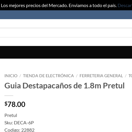
Los mejores precios del Mercado. Enviamos a todo el país.
Descar
INICIO
/
TIENDA DE ELECTRÓNICA
/
FERRETERIA GENERAL
/
T
Guia Destapacaños de 1.8m Pretul
78.00
$
Pretul
Sku: DECA-6P
Codigo: 22882