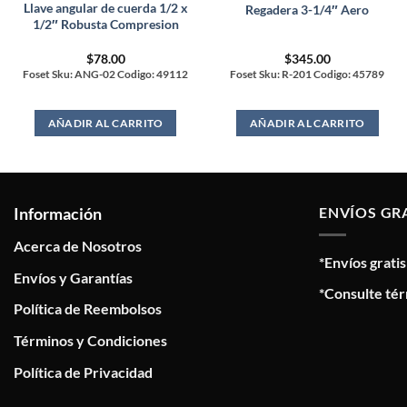
Llave angular de cuerda 1/2 x
Regadera 3-1/4″ Aero
1/2″ Robusta Compresion
$
78.00
$
345.00
Foset Sku: ANG-02 Codigo: 49112
Foset Sku: R-201 Codigo: 45789
AÑADIR AL CARRITO
AÑADIR AL CARRITO
Información
ENVÍOS GR
Acerca de Nosotros
*Envíos grati
Envíos y Garantías
*Consulte tér
Política de Reembolsos
Términos y Condiciones
Política de Privacidad