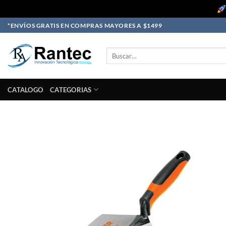
Skip
*ENVÍOS GRATIS EN COMPRAS MAYORES A $1499
to
content
Buscar
por:
CATALOGO
CATEGORIAS