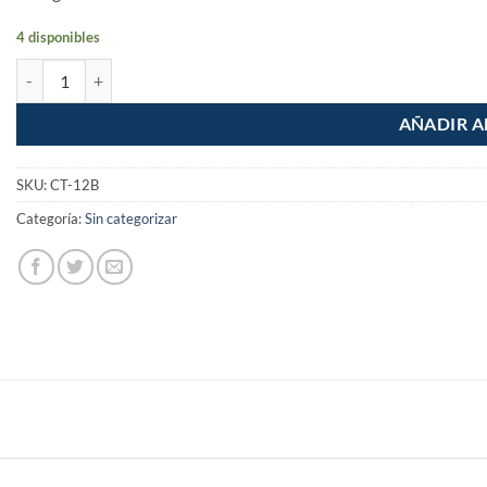
4 disponibles
Cuchara Albañil de 12" forjada Mango Comfort Grip cantidad
AÑADIR A
SKU:
CT-12B
Categoría:
Sin categorizar