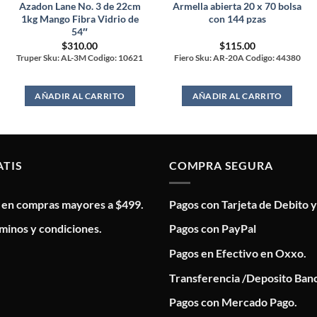
Azadon Lane No. 3 de 22cm
Armella abierta 20 x 70 bolsa
1kg Mango Fibra Vidrio de
con 144 pzas
54″
$
310.00
$
115.00
Truper Sku: AL-3M Codigo: 10621
Fiero Sku: AR-20A Codigo: 44380
AÑADIR AL CARRITO
AÑADIR AL CARRITO
ATIS
COMPRA SEGURA
s en compras mayores a $499.
Pagos con Tarjeta de Debito y
minos y condiciones.
Pagos con PayPal
Pagos en Efectivo en Oxxo.
Transferencia /Deposito Banc
Pagos con Mercado Pago.