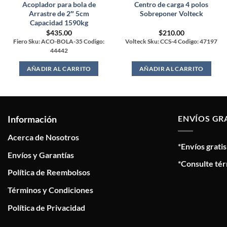
Acoplador para bola de
Centro de carga 4 polos
Arrastre de 2″ 5cm
Sobreponer Volteck
Capacidad 1590kg
$
435.00
$
210.00
Fiero Sku: ACO-BOLA-35 Codigo:
Volteck Sku: CCS-4 Codigo: 47197
44442
AÑADIR AL CARRITO
AÑADIR AL CARRITO
Información
ENVÍOS GR
Acerca de Nosotros
*Envíos grati
Envíos y Garantías
*Consulte tér
Política de Reembolsos
Términos y Condiciones
Política de Privacidad