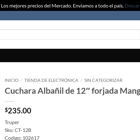
Los mejores precios del Mercado. Enviamos a todo el país.
Descar
INICIO
/
TIENDA DE ELECTRÓNICA
/
SIN CATEGORIZAR
Cuchara Albañil de 12″ forjada Man
235.00
$
Truper
Sku: CT-12B
Codigo: 102617