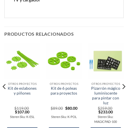
PRODUCTOS RELACIONADOS
OTROS PROYECTOS
OTROS PROYECTOS
OTROS PROYECTOS
Kit de eslabones
Kit de 6 poleas
Pizarrón mágico
y piñones
para proyectos
luminiscente
para pintar con
luz
Original
Current
$
119.00
$
89.00
$
80.00
$
259.00
Original
Current
price
price
Original
Current
$
107.00
$
233.00
price
price
was:
is:
price
price
Steren Sku: K-ESL
Steren Sku: K-POL
Steren Sku:
was:
is:
$89.00.
$80.00.
was:
is:
MAGICPAD-100
$119.00.
$107.00.
$259.00.
$233.00