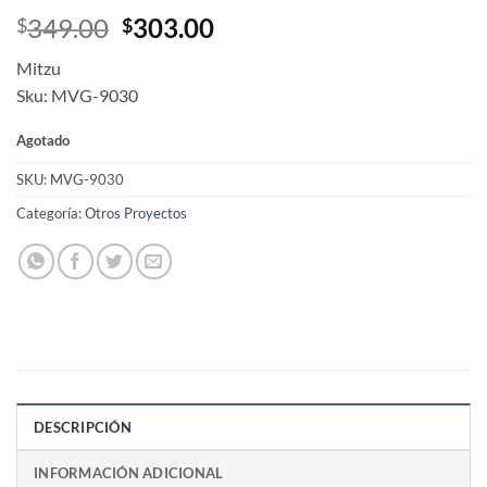
Original
Current
349.00
303.00
$
$
price
price
Mitzu
was:
is:
Sku: MVG-9030
$349.00.
$303.00.
Agotado
SKU:
MVG-9030
Categoría:
Otros Proyectos
DESCRIPCIÓN
INFORMACIÓN ADICIONAL