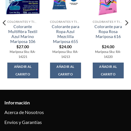
COLORANTES Y TINTAS
COLORANTES Y TINTAS
COLORANTES Y TINTAS
Colorante
Colorante para
Colorante para
Multifibra Textil
Ropa Azul
Ropa Rosa
Azul Marino
Mezclilla
Mariposa 616
Mariposa 106
Mariposa 655
$
27.00
$
24.00
$
24.00
Mariposa Sku: RA-
Mariposa Sku: RA-
Mariposa Sku: RA-
14221
14213
14220
AÑADIR AL
AÑADIR AL
AÑADIR AL
CARRITO
CARRITO
CARRITO
Información
Acerca de Nosotros
Envíos y Garantías