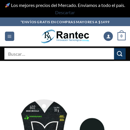
Los mejores precios del Mercado. Enviamos a todo el país.
Descartar
Skip
*ENVÍOS GRATIS EN COMPRAS MAYORES A $1499
to
content
0
Buscar
por: