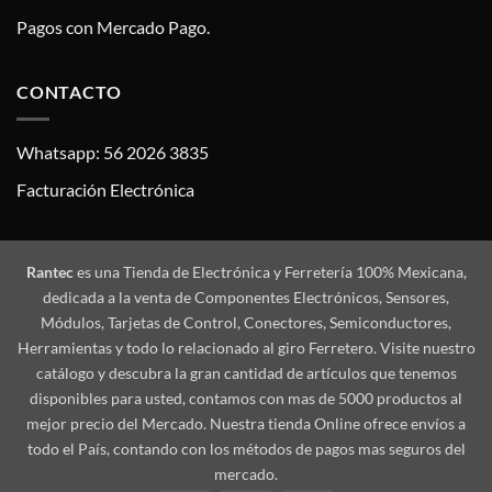
Pagos con Mercado Pago.
CONTACTO
Whatsapp: 56 2026 3835
Facturación Electrónica
Rantec
es una Tienda de Electrónica y Ferretería 100% Mexicana,
dedicada a la venta de Componentes Electrónicos, Sensores,
Módulos, Tarjetas de Control, Conectores, Semiconductores,
Herramientas y todo lo relacionado al giro Ferretero. Visite nuestro
catálogo y descubra la gran cantidad de artículos que tenemos
disponibles para usted, contamos con mas de 5000 productos al
mejor precio del Mercado. Nuestra tienda Online ofrece envíos a
todo el País, contando con los métodos de pagos mas seguros del
mercado.