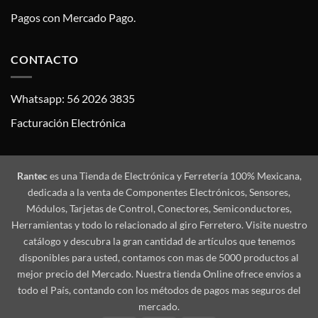
Pagos con Mercado Pago.
CONTACTO
Whatsapp: 56 2026 3835
Facturación Electrónica
Rantec
es una Tienda de Electrónica y Ferretería 100% Mexicana,
dedicada a la venta de Componentes Electrónicos, Sensores,
Módulos, Tarjetas de Control, Conectores, Semiconductores,
Herramientas y todo lo relacionado al giro Ferretero. Visite nuestro
catálogo y descubra la gran cantidad de artículos que tenemos
disponibles para usted, contamos con mas de 5000 productos al
mejor precio del Mercado. Nuestra tienda Online ofrece envíos a
todo el País, contando con los métodos de pagos mas seguros del
mercado.