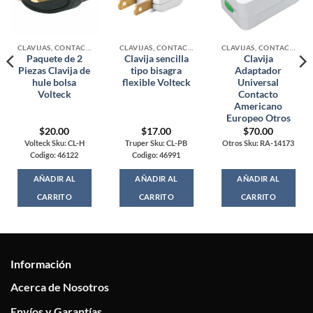
CLAVIJAS, CONTACTOS Y ADAPTADORES
CLAVIJAS, CONTACTOS Y ADAPTADORES
CLAVIJAS, CONTACTOS Y ADAPTADORES
Paquete de 2
Clavija sencilla
Clavija
Piezas Clavija de
tipo bisagra
Adaptador
hule bolsa
flexible Volteck
Universal
Volteck
Contacto
Americano
Europeo Otros
$
20.00
$
17.00
$
70.00
Volteck Sku: CL-H
Truper Sku: CL-PB
Otros Sku: RA-14173
Codigo: 46122
Codigo: 46991
AÑADIR AL
AÑADIR AL
AÑADIR AL
CARRITO
CARRITO
CARRITO
Información
Acerca de Nosotros
Envíos y Garantías