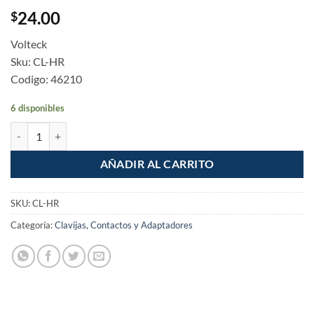
24.00
$
Volteck
Sku: CL-HR
Codigo: 46210
6 disponibles
Pack de 2 Piezas de Clavija de hule redonda cantidad
AÑADIR AL CARRITO
SKU:
CL-HR
Categoría:
Clavijas, Contactos y Adaptadores