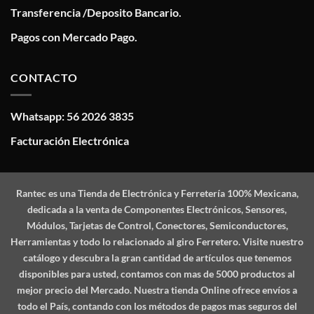
Transferencia /Deposito Bancario.
Pagos con Mercado Pago.
CONTACTO
Whatsapp: 56 2026 3835
Facturación Electrónica
Rantec
es una Tienda de Electrónica y Ferretería 100% Mexicana,
dedicada a la venta de Componentes Electrónicos, Sensores,
Módulos, Tarjetas de Control, Conectores, Semiconductores,
Herramientas y todo lo relacionado al giro Ferretero. Visite nuestro
catálogo y descubra la gran cantidad de artículos que tenemos
disponibles para usted, contamos con mas de 5000 productos al
mejor precio del Mercado. Nuestra tienda Online ofrece envíos a
todo el País, contando con los métodos de pagos mas seguros del