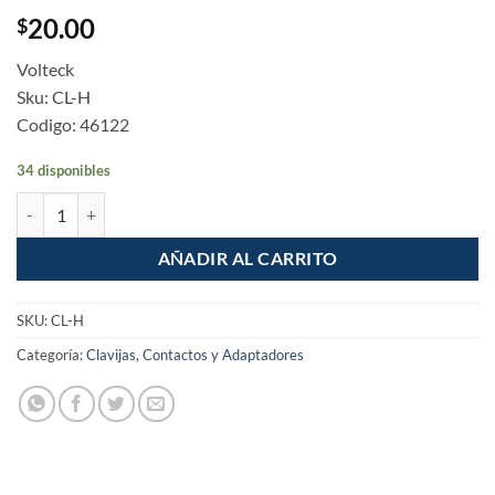
20.00
$
Volteck
Sku: CL-H
Codigo: 46122
34 disponibles
Paquete de 2 Piezas Clavija de hule bolsa Volteck cantidad
AÑADIR AL CARRITO
SKU:
CL-H
Categoría:
Clavijas, Contactos y Adaptadores