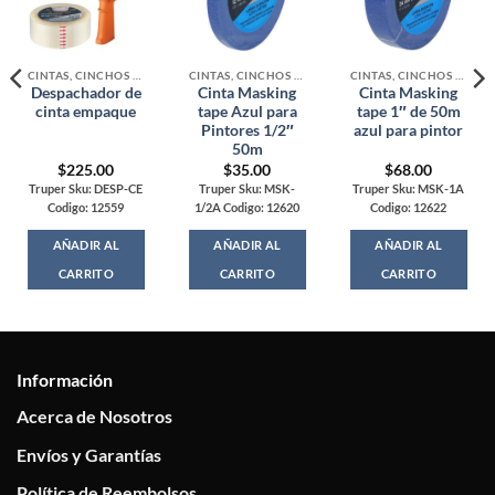
CINTAS, CINCHOS Y MALLAS
CINTAS, CINCHOS Y MALLAS
CINTAS, CINCHOS Y MALLAS
Despachador de
Cinta Masking
Cinta Masking
cinta empaque
tape Azul para
tape 1″ de 50m
Pintores 1/2″
azul para pintor
50m
$
225.00
$
35.00
$
68.00
Truper Sku: DESP-CE
Truper Sku: MSK-
Truper Sku: MSK-1A
Codigo: 12559
1/2A Codigo: 12620
Codigo: 12622
AÑADIR AL
AÑADIR AL
AÑADIR AL
CARRITO
CARRITO
CARRITO
Información
Acerca de Nosotros
Envíos y Garantías
Política de Reembolsos