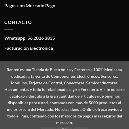
Pagos con Mercado Pago.
CONTACTO
Whatsapp: 56 2026 3835
Facturación Electrónica
Rantec
es una Tienda de Electrónica y Ferretería 100% Mexicana,
dedicada a la venta de Componentes Electrónicos, Sensores,
Módulos, Tarjetas de Control, Conectores, Semiconductores,
Herramientas y todo lo relacionado al giro Ferretero. Visite nuestro
catálogo y descubra la gran cantidad de artículos que tenemos
disponibles para usted, contamos con mas de 5000 productos al
mejor precio del Mercado. Nuestra tienda Online ofrece envíos a
todo el País, contando con los métodos de pagos mas seguros del
mercado.