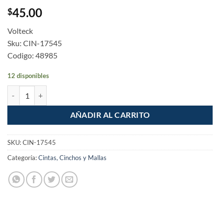
45.00
$
Volteck
Sku: CIN-17545
Codigo: 48985
12 disponibles
Cincho plastico Reforzado 45cm de 9mm bolsa con 10 piezas cantida
AÑADIR AL CARRITO
SKU:
CIN-17545
Categoría:
Cintas, Cinchos y Mallas