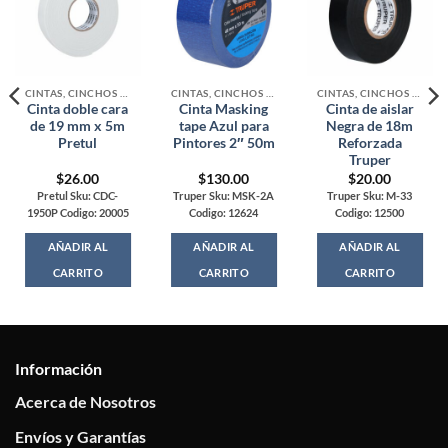
CINTAS, CINCHOS Y MALLAS
CINTAS, CINCHOS Y MALLAS
CINTAS, CINCHOS Y MALLAS
Cinta doble cara
Cinta Masking
Cinta de aislar
de 19 mm x 5m
tape Azul para
Negra de 18m
Pretul
Pintores 2″ 50m
Reforzada
Truper
$
26.00
$
130.00
$
20.00
Pretul Sku: CDC-
Truper Sku: MSK-2A
Truper Sku: M-33
1950P Codigo: 20005
Codigo: 12624
Codigo: 12500
AÑADIR AL
AÑADIR AL
AÑADIR AL
CARRITO
CARRITO
CARRITO
Información
Acerca de Nosotros
Envíos y Garantías