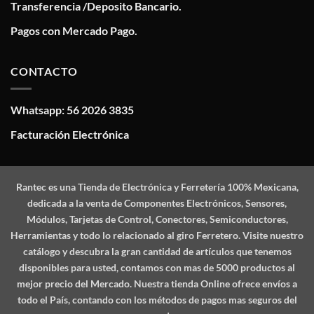
Transferencia /Deposito Bancario.
Pagos con Mercado Pago.
CONTACTO
Whatsapp: 56 2026 3835
Facturación Electrónica
Rantec
es una Tienda de Electrónica y Ferretería 100% Mexicana,
dedicada a la venta de Componentes Electrónicos, Sensores,
Módulos, Tarjetas de Control, Conectores, Semiconductores,
Herramientas y todo lo relacionado al giro Ferretero. Visite nuestro
catálogo y descubra la gran cantidad de artículos que tenemos
disponibles para usted, contamos con mas de 5000 productos al
mejor precio del Mercado. Nuestra tienda Online ofrece envíos a
todo el País, contando con los métodos de pagos mas seguros del