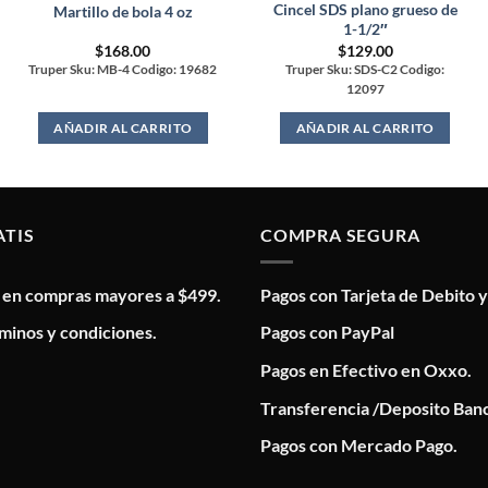
Cincel SDS plano grueso de
Martillo de bola 4 oz
1-1/2″
$
168.00
$
129.00
Truper Sku: MB-4 Codigo: 19682
Truper Sku: SDS-C2 Codigo:
12097
AÑADIR AL CARRITO
AÑADIR AL CARRITO
ATIS
COMPRA SEGURA
s en compras mayores a $499.
Pagos con Tarjeta de Debito y
minos y condiciones.
Pagos con PayPal
Pagos en Efectivo en Oxxo.
Transferencia /Deposito Banc
Pagos con Mercado Pago.