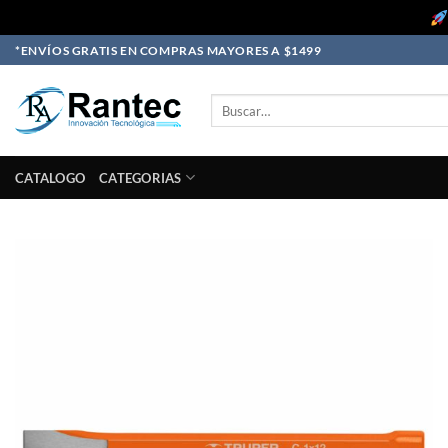
Skip
*ENVÍOS GRATIS EN COMPRAS MAYORES A $1499
to
content
Buscar
por:
CATALOGO
CATEGORIAS