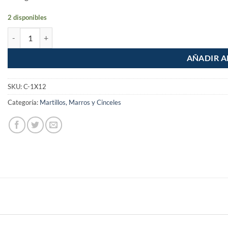
2 disponibles
Cincel de corte frio 1 x 12" cantidad
AÑADIR A
SKU:
C-1X12
Categoría:
Martillos, Marros y Cinceles