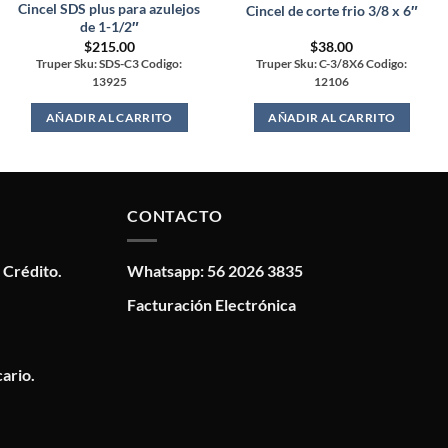
Cincel SDS plus para azulejos
Cincel de corte frio 3/8 x 6″
de 1-1/2″
$
215.00
$
38.00
Truper Sku: SDS-C3 Codigo:
Truper Sku: C-3/8X6 Codigo:
13925
12106
AÑADIR AL CARRITO
AÑADIR AL CARRITO
CONTACTO
 Crédito.
Whatsapp: 56 2026 3835
Facturación Electrónica
ario.