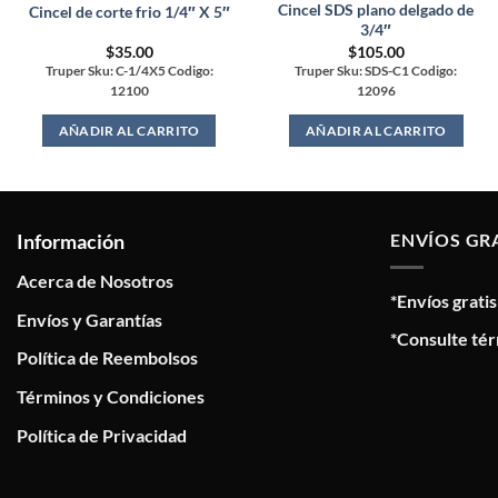
Cincel SDS plano delgado de
Cincel de corte frio 1/4″ X 5″
3/4″
$
35.00
$
105.00
Truper Sku: C-1/4X5 Codigo:
Truper Sku: SDS-C1 Codigo:
12100
12096
AÑADIR AL CARRITO
AÑADIR AL CARRITO
Información
ENVÍOS GR
Acerca de Nosotros
*Envíos grati
Envíos y Garantías
*Consulte tér
Política de Reembolsos
Términos y Condiciones
Política de Privacidad