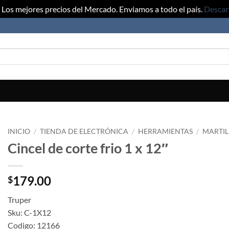
Los mejores precios del Mercado. Enviamos a todo el país.
Descar
INICIO
/
TIENDA DE ELECTRÓNICA
/
HERRAMIENTAS
/
MARTIL
Cincel de corte frio 1 x 12″
179.00
$
Truper
Sku: C-1X12
Codigo: 12166