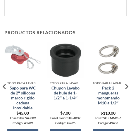
PRODUCTOS RELACIONADOS
TODO PARA LAVABOS, TARJAS Y WC
TODO PARA LAVABOS, TARJAS Y WC
TODO PARA LAVABOS, TARJAS Y WC
Sapo para WC
Chupon Lavabo
Pack 2
de 2″ silicona
de hule de 1-
mangueras
marco rigido
1/2″ a 1-1/4″
monomando
cadena
M10 a 1/2″
inoxidable
$
45.00
$
7.00
$
110.00
Foset Sku: SA-009
Foset Sku: CHU-4032
Foset Sku: MMO-6
Codigo: 48289
Codigo: 49625
Codigo: 49436