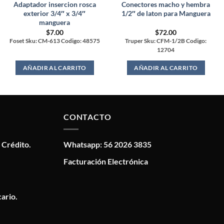
Adaptador insercion rosca
Conectores macho y hembra
exterior 3/4″ x 3/4″
1/2″ de laton para Manguera
manguera
$
7.00
$
72.00
Foset Sku: CM-613 Codigo: 48575
Truper Sku: CFM-1/2B Codigo:
12704
AÑADIR AL CARRITO
AÑADIR AL CARRITO
CONTACTO
 Crédito.
Whatsapp: 56 2026 3835
Facturación Electrónica
ario.