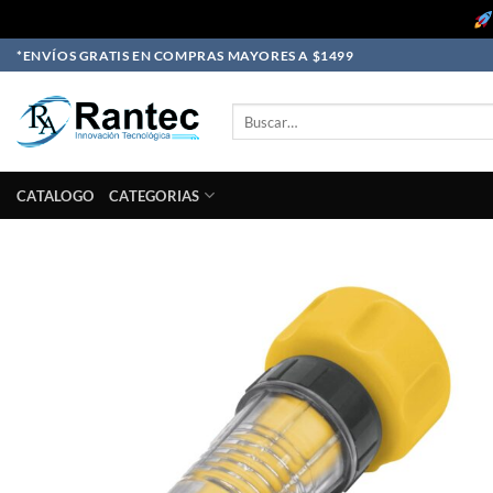
Skip
*ENVÍOS GRATIS EN COMPRAS MAYORES A $1499
to
content
Buscar
por:
CATALOGO
CATEGORIAS