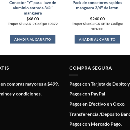
Conector “Y” para llave de
Pack de conectores rapidos
aluminio entrada 3/4″
manguera 3/4″ de laton
manguera
$
68.00
$
240.00
Truper Sku: AD-2 Codigo: 10372
Truper Sku: CLICK-SETM Codigo:
101600
AÑADIR AL CARRITO
AÑADIR AL CARRITO
ATIS
COMPRA SEGURA
s en compras mayores a $499.
Pagos con Tarjeta de Debito y
minos y condiciones.
Pagos con PayPal
Pagos en Efectivo en Oxxo.
Transferencia /Deposito Banc
Pagos con Mercado Pago.