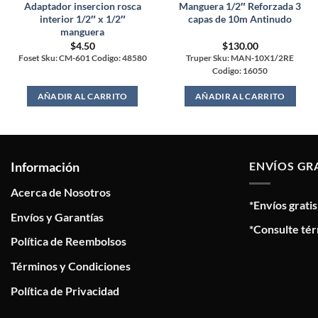
Adaptador insercion rosca
Manguera 1/2″ Reforzada 3
interior 1/2″ x 1/2″
capas de 10m Antinudo
manguera
$
4.50
$
130.00
Foset Sku: CM-601 Codigo: 48580
Truper Sku: MAN-10X1/2RE
Codigo: 16050
AÑADIR AL CARRITO
AÑADIR AL CARRITO
Información
ENVÍOS GR
Acerca de Nosotros
*Envíos grati
Envíos y Garantías
*Consulte tér
Política de Reembolsos
Términos y Condiciones
Política de Privacidad