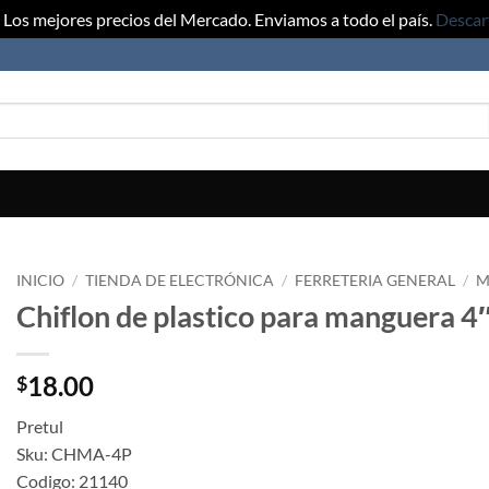
Los mejores precios del Mercado. Enviamos a todo el país.
Descar
INICIO
/
TIENDA DE ELECTRÓNICA
/
FERRETERIA GENERAL
/
M
Chiflon de plastico para manguera 4″
18.00
$
Pretul
Sku: CHMA-4P
Codigo: 21140