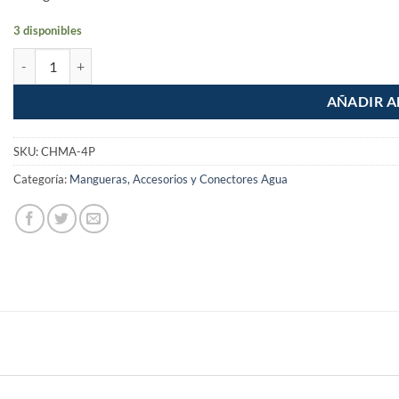
3 disponibles
Chiflon de plastico para manguera 4" Pretul cantidad
AÑADIR A
SKU:
CHMA-4P
Categoría:
Mangueras, Accesorios y Conectores Agua