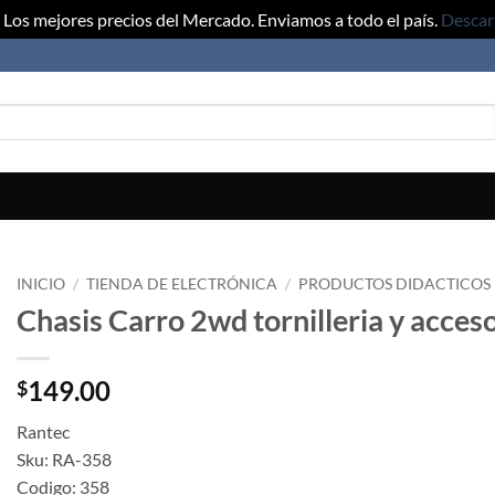
Los mejores precios del Mercado. Enviamos a todo el país.
Descar
INICIO
/
TIENDA DE ELECTRÓNICA
/
PRODUCTOS DIDACTICOS
Chasis Carro 2wd tornilleria y acces
149.00
$
Rantec
Sku: RA-358
Codigo: 358