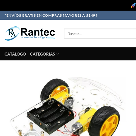
Skip
*ENVÍOS GRATIS EN COMPRAS MAYORES A $1499
to
content
Buscar
por:
CATALOGO
CATEGORIAS