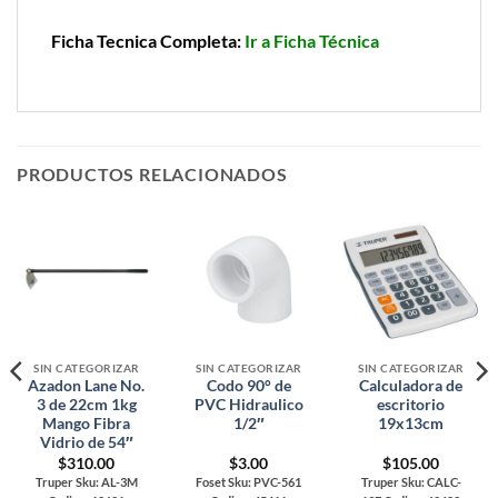
Ficha Tecnica Completa:
Ir a Ficha Técnica
PRODUCTOS RELACIONADOS
SIN CATEGORIZAR
SIN CATEGORIZAR
SIN CATEGORIZAR
Azadon Lane No.
Codo 90° de
Calculadora de
3 de 22cm 1kg
PVC Hidraulico
escritorio
Mango Fibra
1/2″
19x13cm
Vidrio de 54″
$
310.00
$
3.00
$
105.00
Truper Sku: AL-3M
Foset Sku: PVC-561
Truper Sku: CALC-