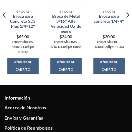
BROCAS
BROCAS
BROCAS
Broca para
Broca de Metal
Broca para
Concreto SDS
3/16″ Alta
concreto 1/4×4″
Plus 1/4×12″
Velocidad Oxido
negro
$
65.00
$
24.00
$
20.00
Truper Sku: BS-
Truper Sku: BAV-
Truper Sku: BCT-
1/4X12 Codigo:
3/16-N Codigo: 15086
1/4X4 Codigo: 11203
101144
AÑADIR AL
AÑADIR AL
AÑADIR AL
CARRITO
CARRITO
CARRITO
Información
Acerca de Nosotros
Envíos y Garantías
Política de Reembolsos