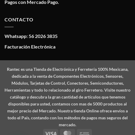
Pagos con Mercado Pago.
CONTACTO
Whatsapp: 56 2026 3835
Facturación Electrónica
Rantec
es una Tienda de Electrónica y Ferretería 100% Mexicana,
dedicada a la venta de Componentes Electrónicos, Sensores,
Módulos, Tarjetas de Control, Conectores, Semiconductores,
Herramientas y todo lo relacionado al giro Ferretero. Visite nuestro
catálogo y descubra la gran cantidad de artículos que tenemos
disponibles para usted, contamos con mas de 5000 productos al
mejor precio del Mercado. Nuestra tienda Online ofrece envíos a
todo el País, contando con los métodos de pagos mas seguros del
mercado.
Visa
MasterCard
Bank