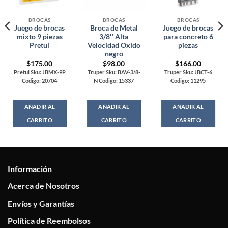
BROCAS
BROCAS
BROCAS
Juego de brocas
Broca de Metal
Juego de brocas
mixto 9 piezas
3/8″ Alta
para concreto 6
Pretul
Velocidad Oxido
piezas
negro
$
175.00
$
98.00
$
166.00
Pretul Sku: JBMX-9P
Truper Sku: BAV-3/8-
Truper Sku: JBCT-6
Codigo: 20704
N Codigo: 15337
Codigo: 11295
AÑADIR AL
AÑADIR AL
AÑADIR AL
CARRITO
CARRITO
CARRITO
Información
Acerca de Nosotros
Envíos y Garantías
Política de Reembolsos