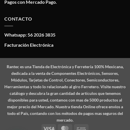
Pagos con Mercado Pago.
CONTACTO
Whatsapp: 56 2026 3835
Facturación Electrónica
Rantec
es una Tienda de Electrónica y Ferretería 100% Mexicana,
dedicada a la venta de Componentes Electrónicos, Sensores,
Módulos, Tarjetas de Control, Conectores, Semiconductores,
Herramientas y todo lo relacionado al giro Ferretero. Visite nuestro
catálogo y descubra la gran cantidad de artículos que tenemos
disponibles para usted, contamos con mas de 5000 productos al
mejor precio del Mercado. Nuestra tienda Online ofrece envíos a
todo el País, contando con los métodos de pagos mas seguros del
mercado.
Visa
MasterCard
Bank