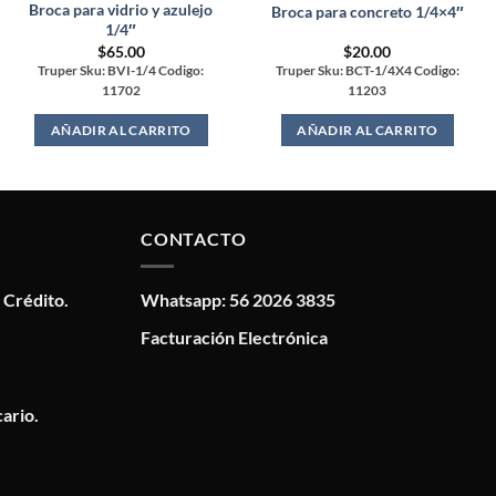
Broca para vidrio y azulejo
Broca para concreto 1/4×4″
1/4″
$
65.00
$
20.00
Truper Sku: BVI-1/4 Codigo:
Truper Sku: BCT-1/4X4 Codigo:
11702
11203
AÑADIR AL CARRITO
AÑADIR AL CARRITO
CONTACTO
 Crédito.
Whatsapp: 56 2026 3835
Facturación Electrónica
ario.