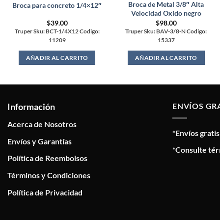
Broca de Metal 3/8″ Alta
Broca para concreto 1/4×12″
Velocidad Oxido negro
$
39.00
$
98.00
Truper Sku: BCT-1/4X12 Codigo:
Truper Sku: BAV-3/8-N Codigo:
11209
15337
AÑADIR AL CARRITO
AÑADIR AL CARRITO
Información
ENVÍOS GR
Acerca de Nosotros
*Envíos grati
Envíos y Garantías
*Consulte tér
Política de Reembolsos
Términos y Condiciones
Política de Privacidad