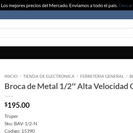
Los mejores precios del Mercado. Enviamos a todo el país.
Descar
INICIO
/
TIENDA DE ELECTRÓNICA
/
FERRETERIA GENERAL
/
B
Broca de Metal 1/2″ Alta Velocidad
195.00
$
Truper
Sku: BAV-1/2-N
Codigo: 15390