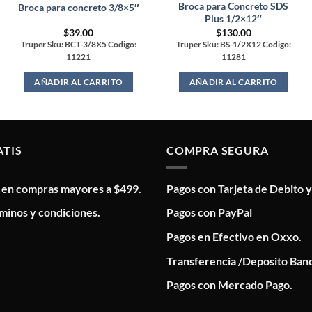
Broca para Concreto SDS
Broca para concreto 3/8×5″
Plus 1/2×12″
$
39.00
$
130.00
Truper Sku: BCT-3/8X5 Codigo:
Truper Sku: BS-1/2X12 Codigo:
11221
11281
AÑADIR AL CARRITO
AÑADIR AL CARRITO
ATIS
COMPRA SEGURA
s en compras mayores a $499.
Pagos con Tarjeta de Debito y
minos y condiciones.
Pagos con PayPal
Pagos en Efectivo en Oxxo.
Transferencia /Deposito Banc
Pagos con Mercado Pago.