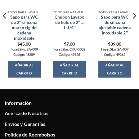
TODO PARA LAVABOS, TARJAS Y WC
TODO PARA LAVABOS, TARJAS Y WC
TODO PARA LAVABOS, TARJAS Y WC
Sapo para WC
Chupon Lavabo
Sapo para WC
de 2″ silicona
de hule de 2″ a
de silicona
marco rigido
1-1/4″
ajustable cadena
cadena
inoxidable 2″
inoxidable
$
45.00
$
7.00
$
39.00
Foset Sku: SA-009
Foset Sku: CHU-5032
Foset Sku: SA-007
Codigo: 48289
Codigo: 49626
Codigo: 49362
AÑADIR AL
AÑADIR AL
AÑADIR AL
CARRITO
CARRITO
CARRITO
Información
Acerca de Nosotros
Envíos y Garantías
Política de Reembolsos