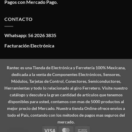
Pagos con Mercado Pago.
CONTACTO
Whatsapp: 56 2026 3835
Facturación Electrónica
Rantec
es una Tienda de Electrónica y Ferretería 100% Mexicana,
dedicada a la venta de Componentes Electrónicos, Sensores,
Módulos, Tarjetas de Control, Conectores, Semiconductores,
Herramientas y todo lo relacionado al giro Ferretero. Visite nuestro
catálogo y descubra la gran cantidad de artículos que tenemos
disponibles para usted, contamos con mas de 5000 productos al
mejor precio del Mercado. Nuestra tienda Online ofrece envíos a
todo el País, contando con los métodos de pagos mas seguros del
mercado.
Visa
MasterCard
Bank