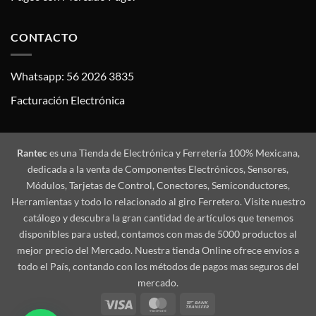
CONTACTO
Whatsapp: 56 2026 3835
Facturación Electrónica
Rantec
es una Tienda de Electrónica y Ferretería 100% Mexicana,
dedicada a la venta de Componentes Electrónicos, Sensores,
Módulos, Tarjetas de Control, Conectores, Semiconductores,
Herramientas y todo lo relacionado al giro Ferretero. Visite nuestro
catálogo y descubra la gran cantidad de artículos que tenemos
disponibles para usted, contamos con mas de 5000 productos al
mejor precio del Mercado. Nuestra tienda Online ofrece envíos a
todo el País, contando con los métodos de pagos mas seguros del
mercado.
Visa
MasterCard
Bank