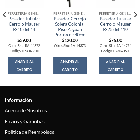
FERRETERIA GENERAL
FERRETERIA GENERAL
FERRETERIA GENERAL
Pasador Tubular
Pasador Cerrojo
Pasador Tubular
Cerrojo Mauser
Solera Colonial
Cerrojo Mauser
R-10 del #4
Piso Zaguan
R-25 del #10
Porton de 40cm
$
39.00
$
120.00
$
75.00
Otros Sku: RA-14372
Otros Sku: RA-14373
Otros Sku: RA-14274
Codigo: 073040610
Codigo: 073040630
AÑADIR AL
AÑADIR AL
AÑADIR AL
CARRITO
CARRITO
CARRITO
Información
Acerca de Nosotros
Envíos y Garantías
Política de Reembolsos