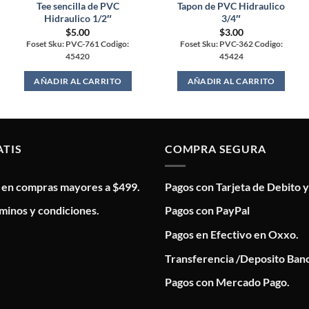
Tee sencilla de PVC
Tapon de PVC Hidraulico
Hidraulico 1/2″
3/4″
$
5.00
$
3.00
Foset Sku: PVC-761 Codigo:
Foset Sku: PVC-362 Codigo:
45420
45424
AÑADIR AL CARRITO
AÑADIR AL CARRITO
ATIS
COMPRA SEGURA
s en compras mayores a $499.
Pagos con Tarjeta de Debito y
minos y condiciones.
Pagos con PayPal
Pagos en Efectivo en Oxxo.
Transferencia /Deposito Banc
Pagos con Mercado Pago.