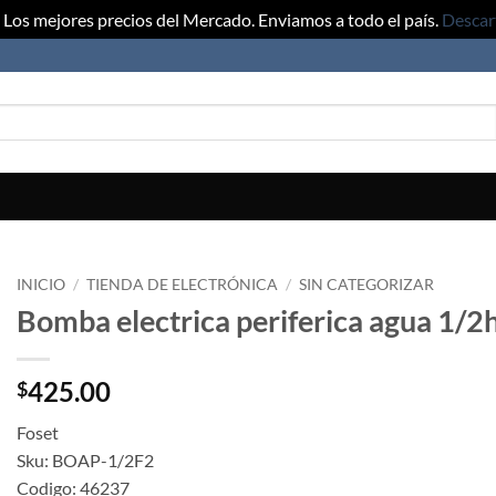
Los mejores precios del Mercado. Enviamos a todo el país.
Descar
INICIO
/
TIENDA DE ELECTRÓNICA
/
SIN CATEGORIZAR
Bomba electrica periferica agua 1/
425.00
$
Foset
Sku: BOAP-1/2F2
Codigo: 46237