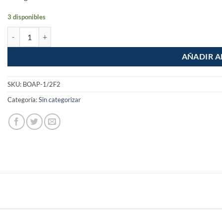
3 disponibles
Bomba electrica periferica agua 1/2hp 30m 32L Foset cantidad
AÑADIR A
SKU:
BOAP-1/2F2
Categoría:
Sin categorizar