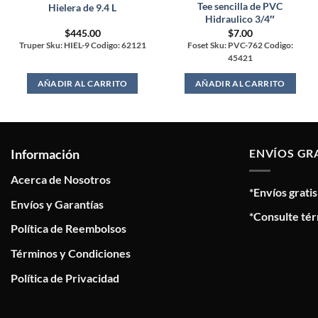
Tee sencilla de PVC
Hielera de 9.4 L
Hidraulico 3/4″
$
445.00
$
7.00
Truper Sku: HIEL-9 Codigo: 62121
Foset Sku: PVC-762 Codigo:
45421
AÑADIR AL CARRITO
AÑADIR AL CARRITO
Información
ENVÍOS GR
Acerca de Nosotros
*Envíos grati
Envíos y Garantías
*Consulte tér
Política de Reembolsos
Términos y Condiciones
Política de Privacidad