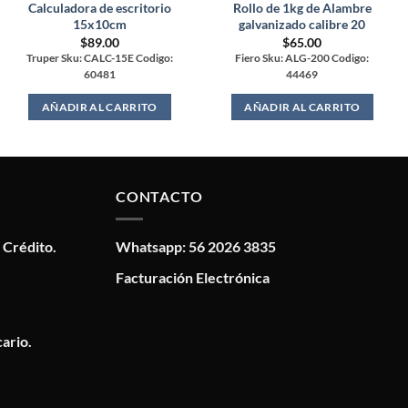
Calculadora de escritorio
Rollo de 1kg de Alambre
15x10cm
galvanizado calibre 20
$
89.00
$
65.00
Truper Sku: CALC-15E Codigo:
Fiero Sku: ALG-200 Codigo:
60481
44469
AÑADIR AL CARRITO
AÑADIR AL CARRITO
CONTACTO
 Crédito.
Whatsapp: 56 2026 3835
Facturación Electrónica
ario.