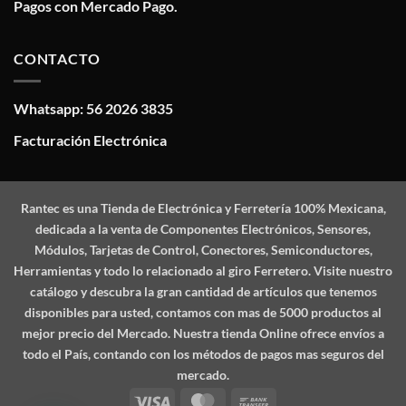
Pagos con Mercado Pago.
CONTACTO
Whatsapp: 56 2026 3835
Facturación Electrónica
Rantec
es una Tienda de Electrónica y Ferretería 100% Mexicana,
dedicada a la venta de Componentes Electrónicos, Sensores,
Módulos, Tarjetas de Control, Conectores, Semiconductores,
Herramientas y todo lo relacionado al giro Ferretero. Visite nuestro
catálogo y descubra la gran cantidad de artículos que tenemos
disponibles para usted, contamos con mas de 5000 productos al
mejor precio del Mercado. Nuestra tienda Online ofrece envíos a
todo el País, contando con los métodos de pagos mas seguros del
mercado.
Visa
MasterCard
Bank