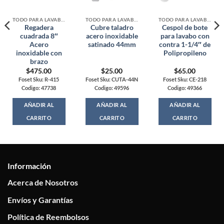
TODO PARA LAVABOS, TARJAS Y WC
TODO PARA LAVABOS, TARJAS Y WC
TODO PARA LAVABOS, TARJAS Y WC
Regadera
Cubre taladro
Cespol de bote
cuadrada 8″
acero inoxidable
para lavabo con
Acero
satinado 44mm
contra 1-1/4″ de
inoxidable con
Polipropileno
brazo
$
475.00
$
25.00
$
65.00
Foset Sku: R-415
Foset Sku: CUTA-44N
Foset Sku: CE-218
Codigo: 47738
Codigo: 49596
Codigo: 49366
AÑADIR AL
AÑADIR AL
AÑADIR AL
CARRITO
CARRITO
CARRITO
Información
Acerca de Nosotros
Envíos y Garantías
Política de Reembolsos