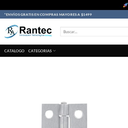
Skip
*ENVÍOS GRATIS EN COMPRAS MAYORES A $1499
to
content
Buscar
por:
CATALOGO
CATEGORIAS