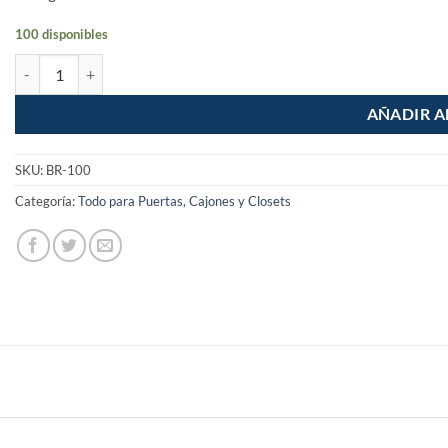
100 disponibles
Bisagra rectangular de 1" acero pulido cantidad
AÑADIR A
SKU:
BR-100
Categoría:
Todo para Puertas, Cajones y Closets