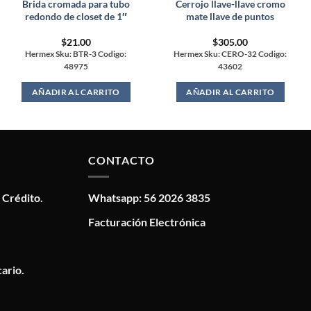
Brida cromada para tubo
Cerrojo llave-llave cromo
redondo de closet de 1″
mate llave de puntos
$
21.00
$
305.00
Hermex Sku: BTR-3 Codigo:
Hermex Sku: CERO-32 Codigo:
48975
43602
AÑADIR AL CARRITO
AÑADIR AL CARRITO
CONTACTO
 Crédito.
Whatsapp: 56 2026 3835
Facturación Electrónica
ario.