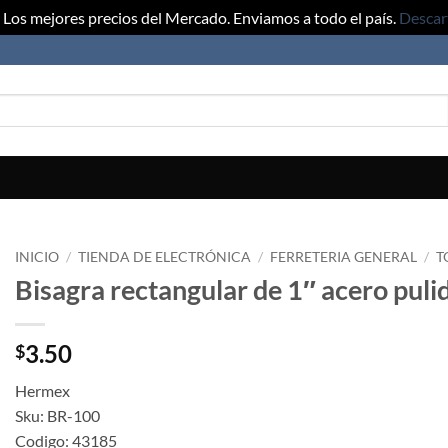
Los mejores precios del Mercado. Enviamos a todo el país.
Descar
INICIO
/
TIENDA DE ELECTRÓNICA
/
FERRETERIA GENERAL
/
T
Bisagra rectangular de 1″ acero puli
3.50
$
Hermex
Sku: BR-100
Codigo: 43185