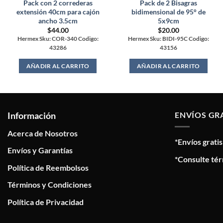
Pack con 2 correderas
Pack de 2 Bisagras
extensión 40cm para cajón
bidimensional de 95° de
ancho 3.5cm
5x9cm
$
44.00
$
20.00
Hermex Sku: COR-340 Codigo:
Hermex Sku: BIDI-95C Codigo:
43286
43156
AÑADIR AL CARRITO
AÑADIR AL CARRITO
Información
ENVÍOS GR
Acerca de Nosotros
*Envíos grati
Envíos y Garantías
*Consulte tér
Política de Reembolsos
Términos y Condiciones
Política de Privacidad