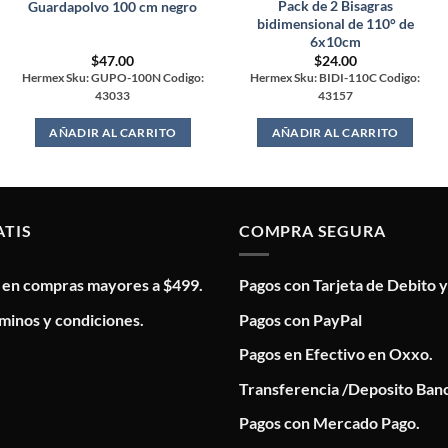
Pack de 2 Bisagras
Guardapolvo 100 cm negro
bidimensional de 110° de
6x10cm
$
47.00
$
24.00
Hermex Sku: GUPO-100N Codigo:
Hermex Sku: BIDI-110C Codigo:
43033
43157
AÑADIR AL CARRITO
AÑADIR AL CARRITO
ATIS
COMPRA SEGURA
s en compras mayores a $499.
Pagos con Tarjeta de Debito y
minos y condiciones.
Pagos con PayPal
Pagos en Efectivo en Oxxo.
Transferencia /Deposito Banc
Pagos con Mercado Pago.