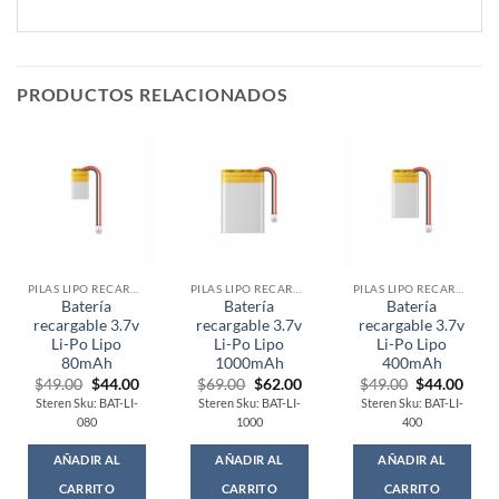
PRODUCTOS RELACIONADOS
PILAS LIPO RECARGABLES
PILAS LIPO RECARGABLES
PILAS LIPO RECARGABLES
Batería
Batería
Batería
recargable 3.7v
recargable 3.7v
recargable 3.7v
Li-Po Lipo
Li-Po Lipo
Li-Po Lipo
80mAh
1000mAh
400mAh
Original
Current
Original
Current
Original
Curr
$
49.00
$
44.00
$
69.00
$
62.00
$
49.00
$
44.00
price
price
price
price
price
price
Steren Sku: BAT-LI-
Steren Sku: BAT-LI-
Steren Sku: BAT-LI-
was:
is:
was:
is:
was:
is:
080
1000
400
$49.00.
$44.00.
$69.00.
$62.00.
$49.00.
$44.
AÑADIR AL
AÑADIR AL
AÑADIR AL
CARRITO
CARRITO
CARRITO