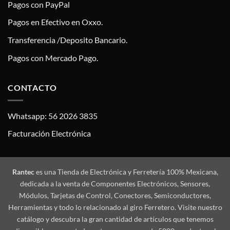
Pagos con PayPal
Pagos en Efectivo en Oxxo.
Transferencia /Deposito Bancario.
Pagos con Mercado Pago.
CONTACTO
Whatsapp: 56 2026 3835
Facturación Electrónica
Rantec
es una Tienda de Electrónica y Ferretería 100% Mexicana,
dedicada a la venta de Componentes Electrónicos, Sensores,
Módulos, Tarjetas de Control, Conectores, Semiconductores,
Herramientas y todo lo relacionado al giro Ferretero. Visite nuestro
catálogo y descubra la gran cantidad de artículos que tenemos