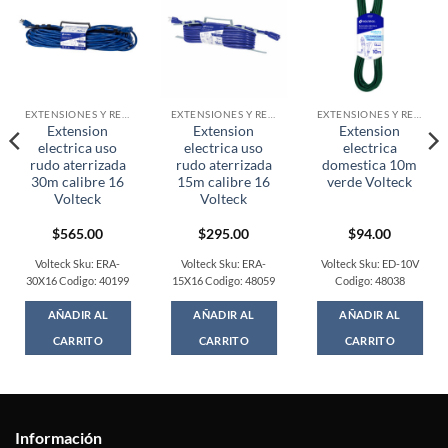
EXTENSIONES Y REGLETAS ELECTRICAS
EXTENSIONES Y REGLETAS ELECTRICAS
EXTENSIONES Y REGLETAS ELECTRICAS
Extension
Extension
Extension
electrica uso
electrica uso
electrica
rudo aterrizada
rudo aterrizada
domestica 10m
30m calibre 16
15m calibre 16
verde Volteck
Volteck
Volteck
$
565.00
$
295.00
$
94.00
t
Volteck Sku: ERA-
Volteck Sku: ERA-
Volteck Sku: ED-10V
30X16 Codigo: 40199
15X16 Codigo: 48059
Codigo: 48038
0.
AÑADIR AL
AÑADIR AL
AÑADIR AL
CARRITO
CARRITO
CARRITO
Información