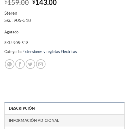
Original
Current
159.00
143.00
$
$
price
price
Steren
was:
is:
Sku: 905-518
$159.00.
$143.00.
Agotado
SKU:
905-518
Categoría:
Extensiones y regletas Electricas
DESCRIPCIÓN
INFORMACIÓN ADICIONAL