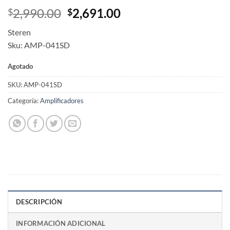
Original
Current
2,990.00
2,691.00
$
$
price
price
Steren
was:
is:
Sku: AMP-041SD
$2,990.00.
$2,691.00.
Agotado
SKU:
AMP-041SD
Categoría:
Amplificadores
DESCRIPCIÓN
INFORMACIÓN ADICIONAL