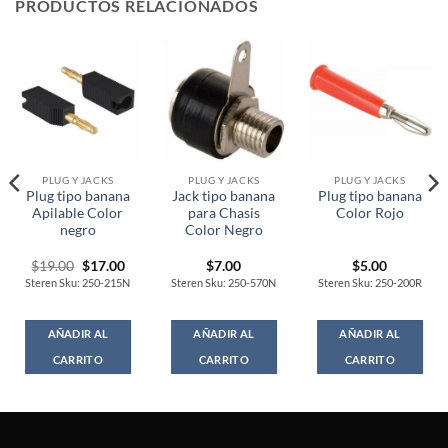
PRODUCTOS RELACIONADOS
PLUG Y JACKS
PLUG Y JACKS
PLUG Y JACKS
Plug tipo banana
Jack tipo banana
Plug tipo banana
Apilable Color
para Chasis
Color Rojo
negro
Color Negro
Original
Current
$
19.00
$
17.00
$
7.00
$
5.00
price
price
Steren Sku: 250-215N
Steren Sku: 250-570N
Steren Sku: 250-200R
was:
is:
$19.00.
$17.00.
AÑADIR AL
AÑADIR AL
AÑADIR AL
CARRITO
CARRITO
CARRITO