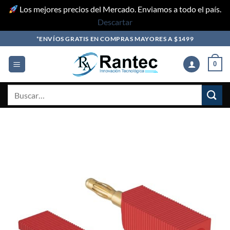
Los mejores precios del Mercado. Enviamos a todo el país.
Descartar
Skip
*ENVÍOS GRATIS EN COMPRAS MAYORES A $1499
to
content
0
Buscar
por: