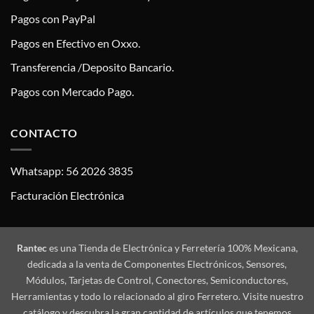
Pagos con PayPal
Pagos en Efectivo en Oxxo.
Transferencia /Deposito Bancario.
Pagos con Mercado Pago.
CONTACTO
Whatsapp: 56 2026 3835
Facturación Electrónica
Rantec
es una Tienda de Electrónica y Ferretería 100% Mexicana,
dedicada a la venta de Componentes Electrónicos, Sensores,
Módulos, Tarjetas de Control, Conectores, Semiconductores,
Herramientas y todo lo relacionado al giro Ferretero. Visite nuestro
catálogo y descubra la gran cantidad de artículos que tenemos