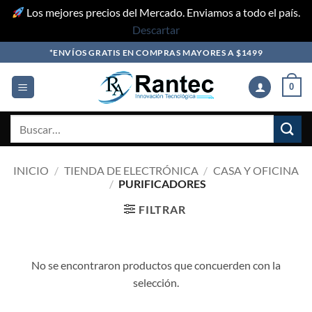
Los mejores precios del Mercado. Enviamos a todo el país.
Descartar
Skip
*ENVÍOS GRATIS EN COMPRAS MAYORES A $1499
to
content
0
Buscar
por:
INICIO
/
TIENDA DE ELECTRÓNICA
/
CASA Y OFICINA
/
PURIFICADORES
FILTRAR
No se encontraron productos que concuerden con la
selección.