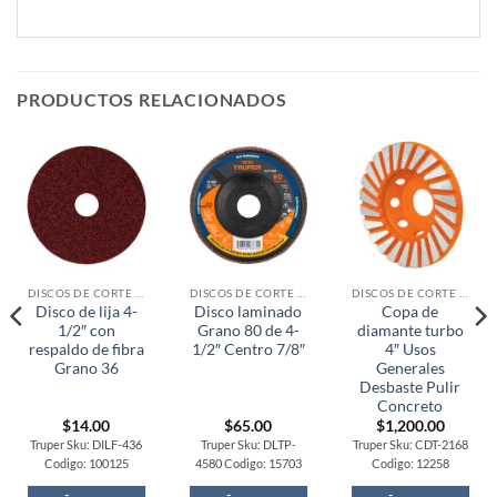
PRODUCTOS RELACIONADOS
DISCOS DE CORTE / OTROS
DISCOS DE CORTE / OTROS
DISCOS DE CORTE / OTROS
Disco de lija 4-
Disco laminado
Copa de
1/2″ con
Grano 80 de 4-
diamante turbo
respaldo de fibra
1/2″ Centro 7/8″
4″ Usos
Grano 36
Generales
Desbaste Pulir
Concreto
$
14.00
$
65.00
$
1,200.00
Truper Sku: DILF-436
Truper Sku: DLTP-
Truper Sku: CDT-2168
Codigo: 100125
4580 Codigo: 15703
Codigo: 12258