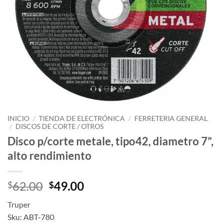
INICIO
/
TIENDA DE ELECTRÓNICA
/
FERRETERIA GENERAL
/
DISCOS DE CORTE / OTROS
Disco p/corte metale, tipo42, diametro 7”,
alto rendimiento
Original
Current
62.00
49.00
$
$
price
price
Truper
was:
is:
Sku: ABT-780
$62.00.
$49.00.