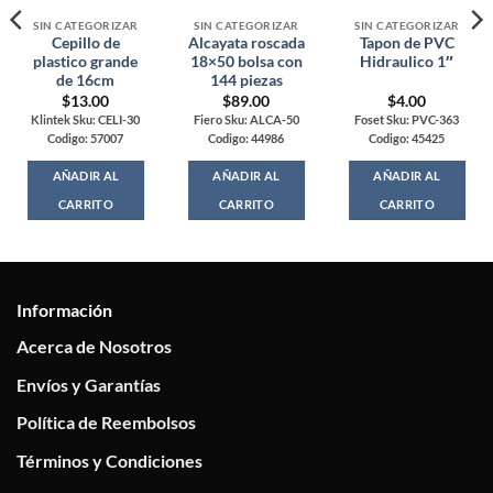
SIN CATEGORIZAR
SIN CATEGORIZAR
SIN CATEGORIZAR
Cepillo de
Alcayata roscada
Tapon de PVC
plastico grande
18×50 bolsa con
Hidraulico 1″
de 16cm
144 piezas
$
13.00
$
89.00
$
4.00
Klintek Sku: CELI-30
Fiero Sku: ALCA-50
Foset Sku: PVC-363
Codigo: 57007
Codigo: 44986
Codigo: 45425
AÑADIR AL
AÑADIR AL
AÑADIR AL
CARRITO
CARRITO
CARRITO
Información
Acerca de Nosotros
Envíos y Garantías
Política de Reembolsos
Términos y Condiciones