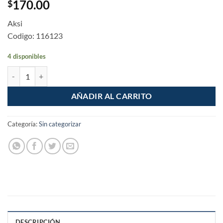
170.00
$
Aksi
Codigo: 116123
4 disponibles
Antena HD con base de iman y booster de 22dB cantidad
AÑADIR AL CARRITO
Categoría:
Sin categorizar
DESCRIPCIÓN