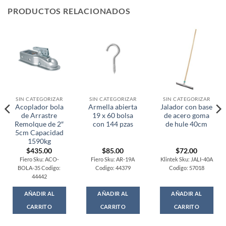
PRODUCTOS RELACIONADOS
SIN CATEGORIZAR
SIN CATEGORIZAR
SIN CATEGORIZAR
Acoplador bola
Armella abierta
Jalador con base
de Arrastre
19 x 60 bolsa
de acero goma
Remolque de 2″
con 144 pzas
de hule 40cm
5cm Capacidad
1590kg
$
435.00
$
85.00
$
72.00
Fiero Sku: ACO-
Fiero Sku: AR-19A
Klintek Sku: JALI-40A
BOLA-35 Codigo:
Codigo: 44379
Codigo: 57018
44442
AÑADIR AL
AÑADIR AL
AÑADIR AL
CARRITO
CARRITO
CARRITO