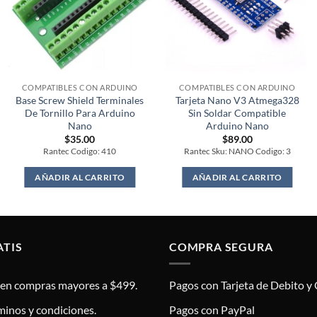
COMPATIBLES CON ARDUINO
COMPATIBLES CON ARDUINO
Base Screw Shield Terminales
Tarjeta Nano V3 Atmega328
De Tornillo Para Arduino
Sin Soldar Compatible
Nano
Arduino Nano
$
35.00
$
89.00
Rantec Codigo: 410
Rantec Sku: NANO Codigo: 3
AÑADIR AL CARRITO
AÑADIR AL CARRITO
ATIS
COMPRA SEGURA
s en compras mayores a $499.
Pagos con Tarjeta de Debito y 
minos y condiciones.
Pagos con PayPal