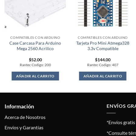
COMPATIBLES CON ARDUINO
COMPATIBLES CON ARDUINO
Case Carcasa Para Arduino
Tarjeta Pro Mini Atmega328
Mega 2560 Acrilico
3.3v Compatible
$
52.00
$
144.00
Rantec Codigo: 200
Rantec Codigo: 407
AÑADIR AL CARRITO
AÑADIR AL CARRITO
Información
ENVÍOS GR
Acerca de Nosotros
*Envíos grati
Envíos y Garantías
*Consulte tér