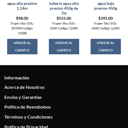
agua alta presion
tuberia agua alta
agua baja
1.14m
presion 450g de
presion 450g
7m
$
98.00
$
555.00
$
395.00
Truper Sku: SOL-
Truper Sku: SOL-
Truper Sku: SOL-
50/50M Codigo:
245K Codigo: 12284
445K Codigo: 12283
13288
AÑADIR AL
AÑADIR AL
AÑADIR AL
CARRITO
CARRITO
CARRITO
Información
Acerca de Nosotros
Envíos y Garantías
Política de Reembolsos
Términos y Condiciones
Política de Privacidad