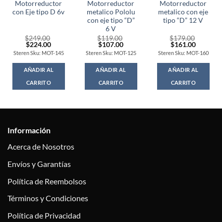
Motorreductor
Motorreductor
Motorreductor
con Eje tipo D 6v
metalico Pololu
metalico con eje
con eje tipo “D”
tipo “D” 12 V
6 V
$
249.00
$
119.00
$
179.00
Original
Current
Original
Current
Original
Current
$
224.00
$
107.00
$
161.00
price
price
price
price
price
price
Steren Sku: MOT-145
Steren Sku: MOT-125
Steren Sku: MOT-160
was:
is:
was:
is:
was:
is:
$249.00.
$224.00.
$119.00.
$107.00.
$179.00.
$161.00
AÑADIR AL
AÑADIR AL
AÑADIR AL
CARRITO
CARRITO
CARRITO
Información
Acerca de Nosotros
Envíos y Garantías
Política de Reembolsos
Términos y Condiciones
Política de Privacidad