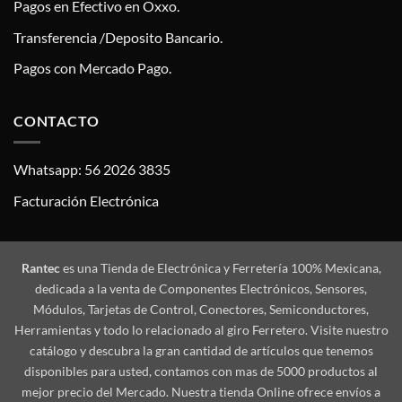
Pagos en Efectivo en Oxxo.
Transferencia /Deposito Bancario.
Pagos con Mercado Pago.
CONTACTO
Whatsapp: 56 2026 3835
Facturación Electrónica
Rantec
es una Tienda de Electrónica y Ferretería 100% Mexicana,
dedicada a la venta de Componentes Electrónicos, Sensores,
Módulos, Tarjetas de Control, Conectores, Semiconductores,
Herramientas y todo lo relacionado al giro Ferretero. Visite nuestro
catálogo y descubra la gran cantidad de artículos que tenemos
disponibles para usted, contamos con mas de 5000 productos al
mejor precio del Mercado. Nuestra tienda Online ofrece envíos a