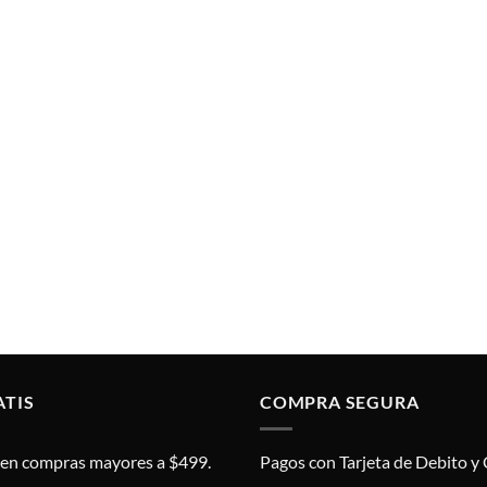
ATIS
COMPRA SEGURA
s en compras mayores a $499.
Pagos con Tarjeta de Debito y 