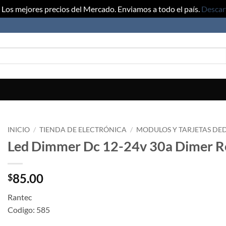
Los mejores precios del Mercado. Enviamos a todo el país.
Descar
INICIO
/
TIENDA DE ELECTRÓNICA
/
MODULOS Y TARJETAS DE
Led Dimmer Dc 12-24v 30a Dimer Reg
85.00
$
Rantec
Codigo: 585