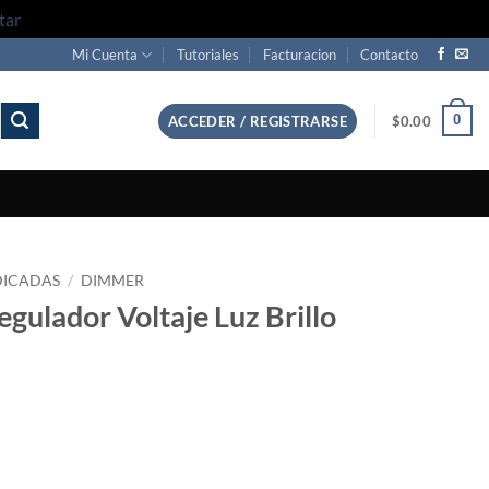
tar
Mi Cuenta
Tutoriales
Facturacion
Contacto
0
ACCEDER / REGISTRARSE
$
0.00
DICADAS
/
DIMMER
ulador Voltaje Luz Brillo