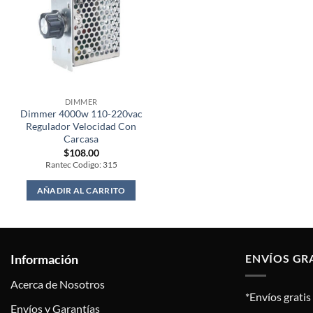
DIMMER
Dimmer 4000w 110-220vac
Regulador Velocidad Con
Carcasa
$
108.00
Rantec Codigo: 315
AÑADIR AL CARRITO
Información
ENVÍOS GR
Acerca de Nosotros
*Envíos grati
Envíos y Garantías