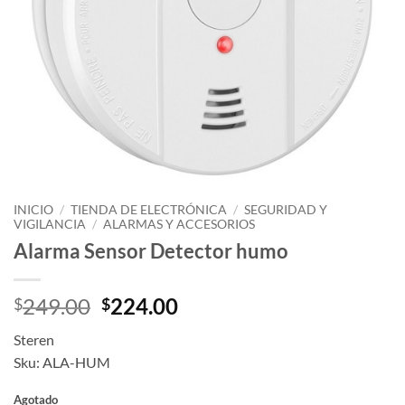
INICIO
/
TIENDA DE ELECTRÓNICA
/
SEGURIDAD Y
VIGILANCIA
/
ALARMAS Y ACCESORIOS
Alarma Sensor Detector humo
Original
Current
249.00
224.00
$
$
price
price
Steren
was:
is:
Sku: ALA-HUM
$249.00.
$224.00.
Agotado