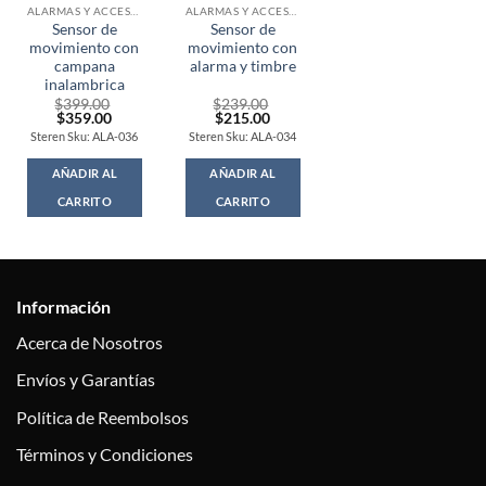
ALARMAS Y ACCESORIOS
ALARMAS Y ACCESORIOS
Sensor de
Sensor de
movimiento con
movimiento con
campana
alarma y timbre
inalambrica
$
399.00
$
239.00
Original
Current
Original
Current
$
359.00
$
215.00
price
price
price
price
Steren Sku: ALA-036
Steren Sku: ALA-034
was:
is:
was:
is:
$399.00.
$359.00.
$239.00.
$215.00.
AÑADIR AL
AÑADIR AL
CARRITO
CARRITO
Información
Acerca de Nosotros
Envíos y Garantías
Política de Reembolsos
Términos y Condiciones