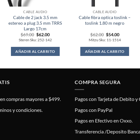
CABLE AUDIO
CABLE AUDIO
Cable de 2 jack 3.5 mm
Cable fibra optica toslink –
estereo a plug 3.5 mm TRRS
toslink 1.80 m negro
Largo 17cm
Original
Current
Original
Current
$
69.00
$
62.00
$
62.00
$
54.00
price
price
price
price
Steren Sku: 252-142
Mitzu Sku: 11-1514
was:
is:
was:
is:
$69.00.
$62.00.
$62.00.
$54.00.
AÑADIR AL CARRITO
AÑADIR AL CARRITO
ATIS
COMPRA SEGURA
s en compras mayores a $499.
Pagos con Tarjeta de Debito y 
minos y condiciones.
Pagos con PayPal
Pagos en Efectivo en Oxxo.
Transferencia /Deposito Banca