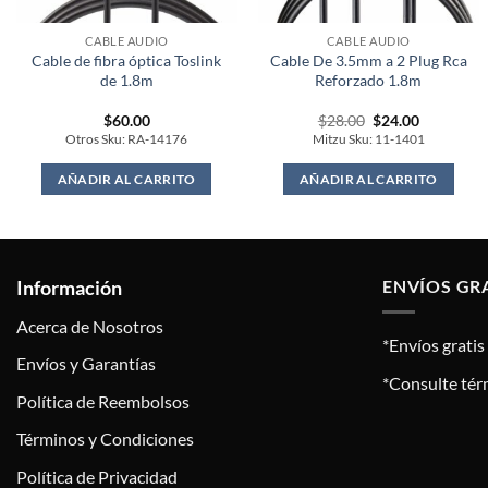
CABLE AUDIO
CABLE AUDIO
Cable de fibra óptica Toslink
Cable De 3.5mm a 2 Plug Rca
de 1.8m
Reforzado 1.8m
Original
Current
$
60.00
$
28.00
$
24.00
price
price
Otros Sku: RA-14176
Mitzu Sku: 11-1401
was:
is:
$28.00.
$24.00.
AÑADIR AL CARRITO
AÑADIR AL CARRITO
Información
ENVÍOS GR
Acerca de Nosotros
*Envíos grati
Envíos y Garantías
*Consulte tér
Política de Reembolsos
Términos y Condiciones
Política de Privacidad