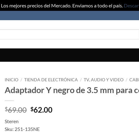
Los mejores precios del Mercado. Enviamos a todo el país.
Descar
INICIO
/
TIENDA DE ELECTRÓNICA
/
TV, AUDIO Y VIDEO
/
CAB
Adaptador Y negro de 3.5 mm para c
Original
Current
69.00
62.00
$
$
price
price
Steren
was:
is:
Sku: 251-135NE
$69.00.
$62.00.