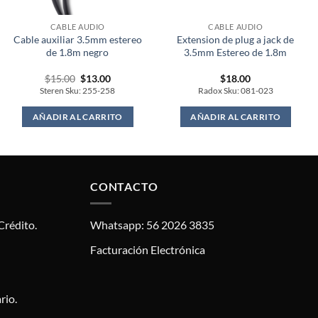
CABLE AUDIO
CABLE AUDIO
Cable auxiliar 3.5mm estereo
Extension de plug a jack de
de 1.8m negro
3.5mm Estereo de 1.8m
Original
Current
$
15.00
$
13.00
$
18.00
price
price
Steren Sku: 255-258
Radox Sku: 081-023
was:
is:
$15.00.
$13.00.
AÑADIR AL CARRITO
AÑADIR AL CARRITO
CONTACTO
Crédito.
Whatsapp: 56 2026 3835
Facturación Electrónica
rio.