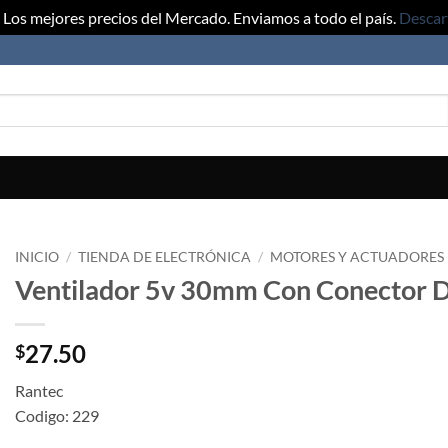
Los mejores precios del Mercado. Enviamos a todo el país.
Descar
INICIO
/
TIENDA DE ELECTRÓNICA
/
MOTORES Y ACTUADORES
Ventilador 5v 30mm Con Conector 
27.50
$
Rantec
Codigo: 229