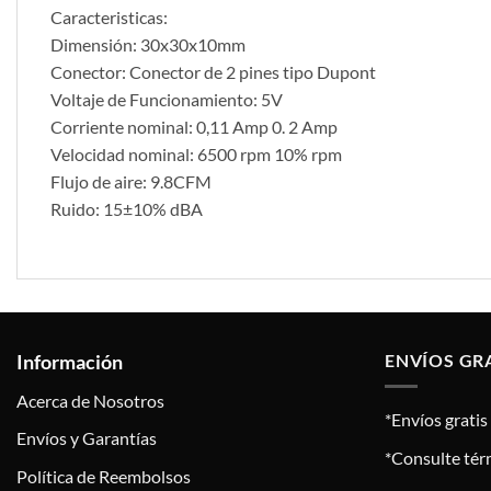
Caracteristicas:
Dimensión: 30x30x10mm
Conector: Conector de 2 pines tipo Dupont
Voltaje de Funcionamiento: 5V
Corriente nominal: 0,11 Amp 0. 2 Amp
Velocidad nominal: 6500 rpm 10% rpm
Flujo de aire: 9.8CFM
Ruido: 15±10% dBA
Información
ENVÍOS GR
Acerca de Nosotros
*Envíos grati
Envíos y Garantías
*Consulte tér
Política de Reembolsos