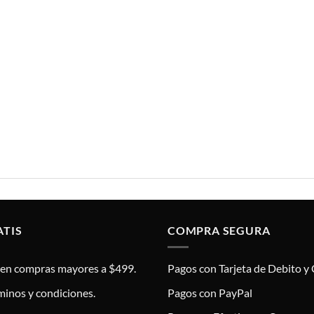
ATIS
COMPRA SEGURA
s en compras mayores a $499.
Pagos con Tarjeta de Debito y 
minos y condiciones.
Pagos con PayPal